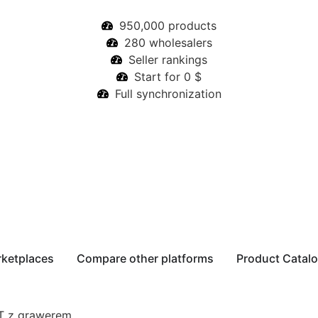
950,000 products
280 wholesalers
Seller rankings
Start for 0 $
Full synchronization
rketplaces
Compare other platforms
Product Catal
T z grawerem